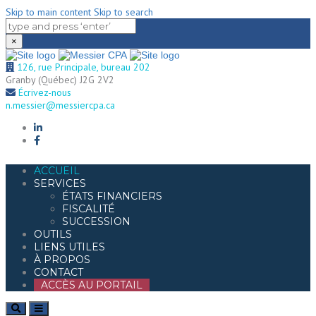
Skip to main content
Skip to search
×
126, rue Principale, bureau 202
Granby (Québec) J2G 2V2
Écrivez-nous
n.messier@messiercpa.ca
ACCUEIL
SERVICES
ÉTATS FINANCIERS
FISCALITÉ
SUCCESSION
OUTILS
LIENS UTILES
À PROPOS
CONTACT
ACCÈS AU PORTAIL
Search
Toggle