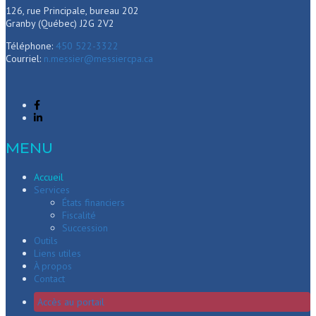
126, rue Principale, bureau 202
Granby (Québec) J2G 2V2
Téléphone:
450 522-3322
Courriel:
n.messier@messiercpa.ca
MENU
Accueil
Services
États financiers
Fiscalité
Succession
Outils
Liens utiles
À propos
Contact
Accès au portail